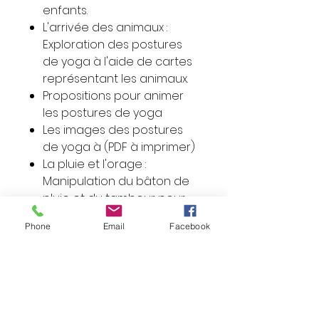
enfants.
L'arrivée des animaux :
Exploration des postures
de yoga à l'aide de cartes
représentant les animaux.
Propositions pour animer
les postures de yoga
Les images des postures
de yoga à (PDF à imprimer)
La pluie et l'orage :
Manipulation du bâton de
pluie et du tambour pour
recréer l'atmosphère de
Phone
Email
Facebook
l'orage.
La colère du lion et la fuite
des animaux : Le lion, en
colère, fait fuir les animaux.
La danse du soleil : Rituel de
danse pour appeler le