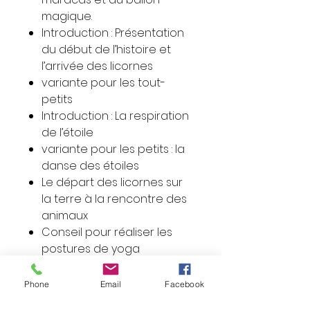
magique.
Introduction : Présentation
du début de l’histoire et
l’arrivée des licornes
variante pour les tout-
petits
Introduction : La respiration
de l’étoile
variante pour les petits : la
danse des étoiles
Le départ des licornes sur
la terre à la rencontre des
animaux
Conseil pour réaliser les
postures de yoga
Le retour et la renaissance
de l’arbre lumière
Phone
Email
Facebook
La relaxation des diamants